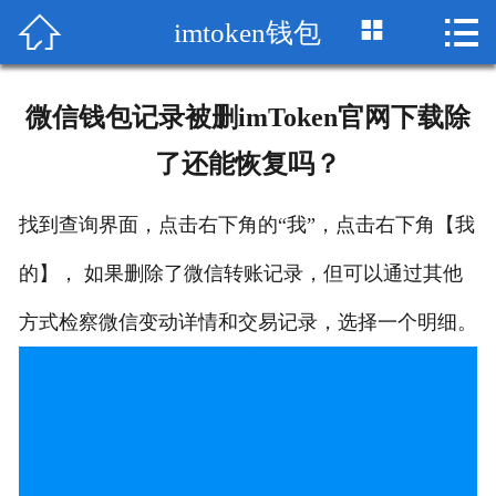



imtoken钱包
首页

im钱包下载
微信钱包记录被删imToken官网下载除
im官网
了还能恢复吗？
imToken苹果版
找到查询界面，点击右下角的“我”，点击右下角【我
imtoken钱包
的】， 如果删除了微信转账记录，但可以通过其他
imToken钱包官网
方式检察微信变动详情和交易记录，选择一个明细。
imtoken下载
下载imToken
imtoken官网